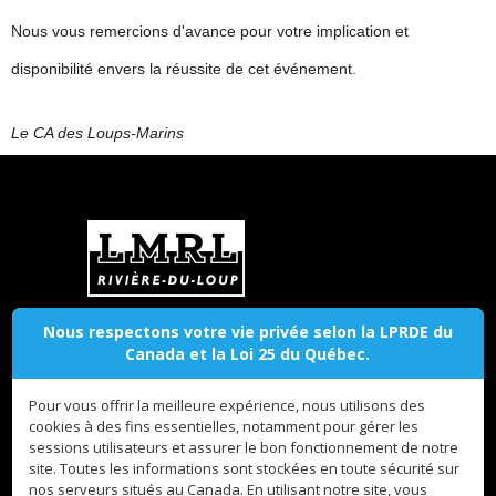
Nous vous remercions d'avance pour votre implication et
disponibilité envers la réussite de cet événement.
Le CA des Loups-Marins
Club de natation Les Loups Marins de Rivière-du-Loup
Nous respectons votre vie privée selon la LPRDE du
Canada et la Loi 25 du Québec.
ADRESSE
Cegep de Riviere-du-Loup, 400 rue
Landry, Riviere-du-Loup, Quebec,
Pour vous offrir la meilleure expérience, nous utilisons des
Canada
cookies à des fins essentielles, notamment pour gérer les
sessions utilisateurs et assurer le bon fonctionnement de notre
CONTACT
site. Toutes les informations sont stockées en toute sécurité sur
loupsmarins.ca
nos serveurs situés au Canada. En utilisant notre site, vous