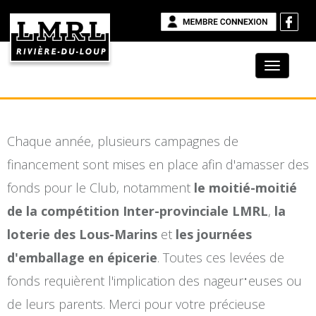
Chaque année, plusieurs campagnes de
financement sont mises en place afin d'amasser des
fonds pour le Club, notamment
le moitié-moitié
de la compétition Inter-provinciale LMRL
,
la
loterie des Lous-Marins
et
les journées
d'emballage en épicerie
. Toutes ces levées de
·
fonds requièrent l'implication des nageur
euses ou
de leurs parents. Merci pour votre précieuse